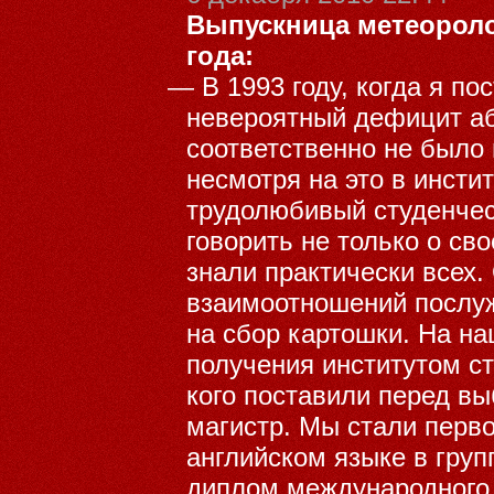
Выпускница метеороло
года:
—
В 1993 году, когда я п
невероятный дефицит аб
соответственно не было 
несмотря на это в инсти
трудолюбивый студенчес
говорить не только о сво
знали практически всех
взаимоотношений послу
на сбор картошки. На н
получения институтом ст
кого поставили перед в
магистр. Мы стали перв
английском языке в гру
диплом международного о