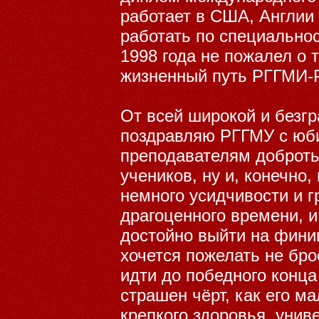
работает в США, Англии
работать по специальнос
1998 года не пожалел о 
жизненный путь РГГМИ-Р
От всей широкой и безг
поздравляю РГГМУ с юб
преподавателям доброты
учеников, ну и, конечно
немного усидчивости и г
драгоценного времени, и
достойно выйти на фин
хочется пожелать не бро
идти до победного конца 
страшен чёрт, как его м
крепкого здоровья, унив